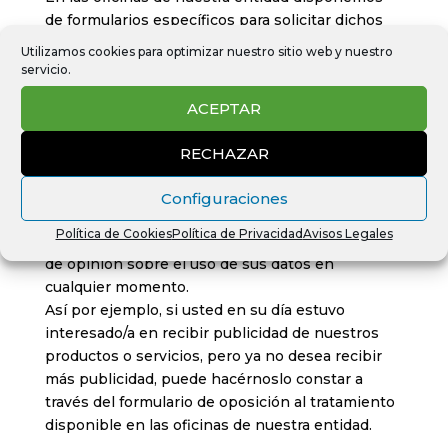
de formularios específicos para solicitar dichos
derechos y le ofrecemos nuestra ayuda para su
Utilizamos cookies para optimizar nuestro sitio web y nuestro
cumplimentación.
servicio.
Para saber más sobre sus derechos de
ACEPTAR
protección de datos, puede consultar la página
web de la Agencia Española de Protección de
RECHAZAR
Datos (www.agpd.es).
¿Puede retirar su consentimiento si cambia de
Configuraciones
opinión en un momento posterior?
Política de Cookies
Política de Privacidad
Avisos Legales
Usted puede retirar su consentimiento si cambia
de opinión sobre el uso de sus datos en
cualquier momento.
Así por ejemplo, si usted en su día estuvo
interesado/a en recibir publicidad de nuestros
productos o servicios, pero ya no desea recibir
más publicidad, puede hacérnoslo constar a
través del formulario de oposición al tratamiento
disponible en las oficinas de nuestra entidad.