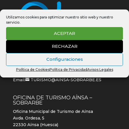
Utilizamos cookies para optimizar nuestro sitio web y nuestro
servicio.
ACEPTAR
RECHAZAR
PLAZA MAYOR 1, 22330 AÍNSA HUESCA
Configuraciones
ESPAÑA
Política de Cookies
Política de Privacidad
Avisos Legales
Web:
https://villadeainsa.com
Email:
TURISMO@AINSA-SOBRARBE.ES
OFICINA DE TURISMO AÍNSA –
SOBRARBE
Oficina Municipal de Turismo de Aínsa
Avda. Ordesa, 5
22330 Aínsa (Huesca)